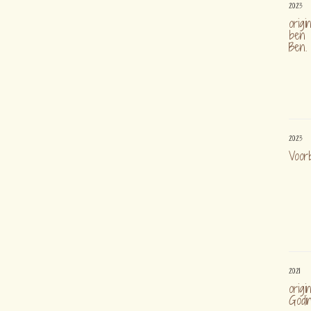
2023
origi
ben l
Ben.
2023
Voorb
2021
origi
Godi