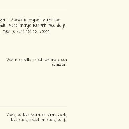
gers. Doordat ik begeleid wordt door
lende liefdes energie met zich mee die je
 maar je kunt het ook voelen
Daar in de stilte en dat licht vind ik een
evenwicht.
Voorbij de illusie Voorbij de sluiers voorbij
illusie voorbij gedachten voorbij de tijd.