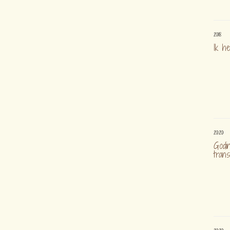
2018
Ik h
2020
Godi
trans