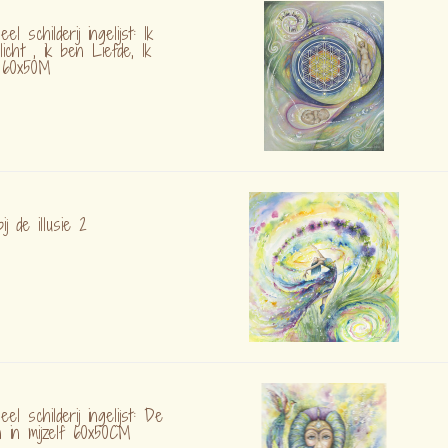
neel schilderij ingelijst: Ik
icht , ik ben Liefde, Ik
 60x50M
ij de illusie 2
neel schilderij ingelijst: De
n in mijzelf 60x50CM