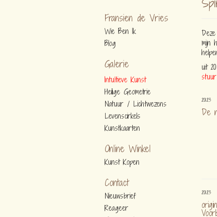
Spi
Fransien de Vries
Wie Ben Ik
Deze 
mijn 
Blog
helpe
Galerie
uit 2
stuur
Intuïtieve Kunst
Heilige Geometrie
2023
Natuur / Lichtwezens
De n
Levenscirkels
Kunstkaarten
Online Winkel
Kunst Kopen
Contact
2023
Nieuwsbrief
origi
Reageer
Voor