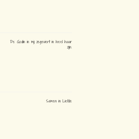
De Godin in mij zegeviert in heel haar
zijn.
Samen in Liefde