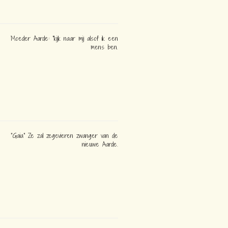
Moeder Aarde: "kijk naar mij alsof ik een
mens ben.
"Gaia" Ze zal zegevieren zwanger van de
nieuwe Aarde.