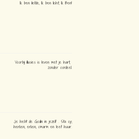
Ik ben liefde, Ik ben licht, Ik Ben!
Voorbij illusies is leven met je hart,
zonder oordeel.
Je hebt de Godin in jezelf . Sta op,
herken, erken, omarm en leef haar.