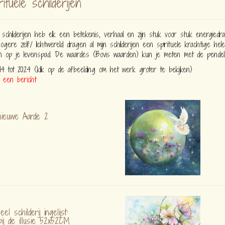
rituele schilderijen
schilderijen heb elk een betekenis, verhaal en zijn stuk voor stuk energiedra
hogere zelf/ lichtwereld dragen al mijn schilderijen een spirituele krachtige he
n op je levenspad. De waardes (Bovis waarden) kun je meten met de pendel,
014 tot 2024
(klik op de afbeelding om het werk groter te bekijken)
 een bericht
ieuwe Aarde 2
neel schilderij ingelijst:
bij de illusie 52x52CM