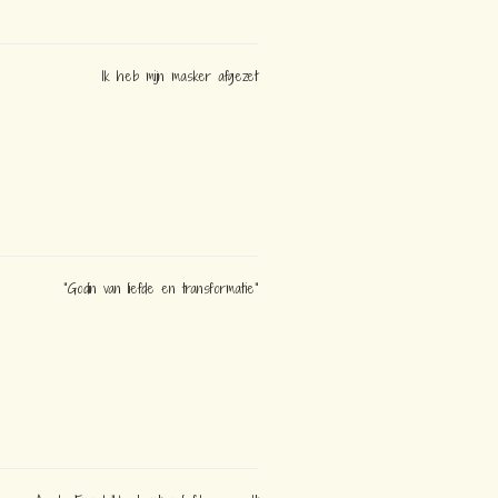
Ik heb mijn masker afgezet
"Godin van liefde en transformatie"