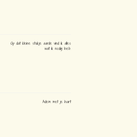
Op dat kleine stukje aarde vind ik alles
wat ik nodig heb.
Adem met je hart