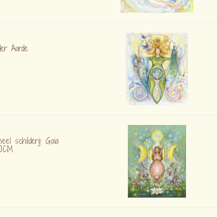
er Aarde
neel schilderij: Gaia
40CM