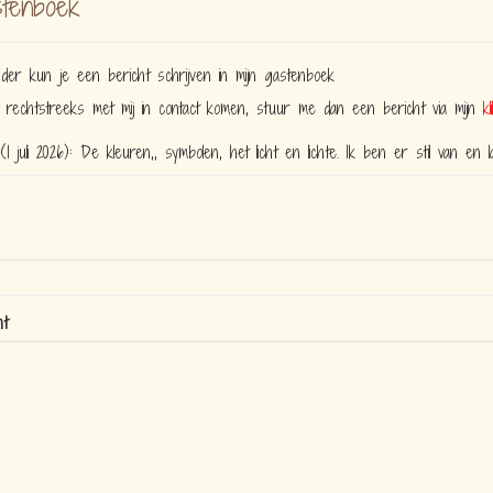
tenboek
nder kun je een bericht schrijven in mijn gastenboek
e rechtstreeks met mij in contact komen, stuur me dan een bericht via mijn
k
1 juli 2026): De kleuren,, symbolen, het licht en lichte. Ik ben er stil van en laat 
ht