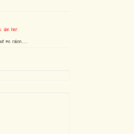
lik dan hier.
me raken..........