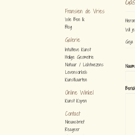
Gas
Fransien de Vries
Wie Ben Ik
Hiero
Blog
Wil j
Galerie
Geja (
Intuïtieve Kunst
Heilige Geometrie
Natuur / Lichtwezens
Naam
Levenscirkels
Kunstkaarten
Beric
Online Winkel
Kunst Kopen
Contact
Nieuwsbrief
Reageer